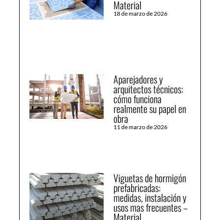
Material
18 de marzo de 2026
Aparejadores y
arquitectos técnicos:
cómo funciona
realmente su papel en
obra
11 de marzo de 2026
Viguetas de hormigón
prefabricadas:
medidas, instalación y
usos mas frecuentes –
Material