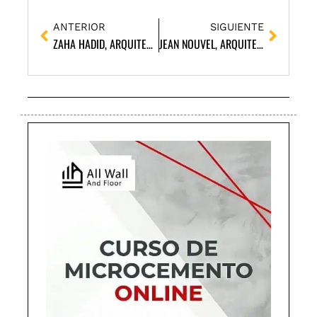
Ant
Siguie
ANTERIOR
SIGUIENTE
ZAHA HADID, ARQUITECTA
JEAN NOUVEL, ARQUITECTO