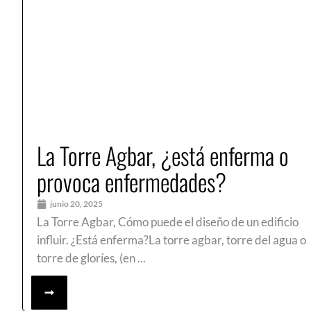
La Torre Agbar, ¿está enferma o
provoca enfermedades?
junio 20, 2025
La Torre Agbar, Cómo puede el diseño de un edificio
influir. ¿Está enferma?La torre agbar, torre del agua o
torre de gloríes, (en ...