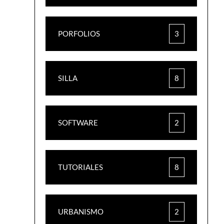
PORFOLIOS
3
SILLA
8
SOFTWARE
2
TUTORIALES
8
URBANISMO
2