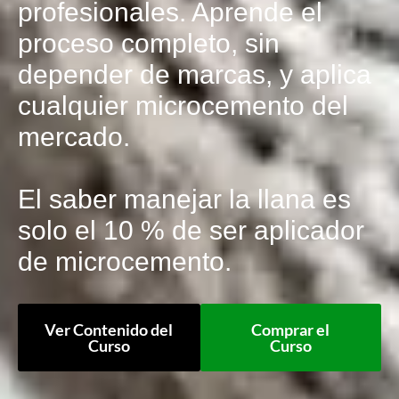
profesionales. Aprende el
proceso completo, sin
depender de marcas, y aplica
cualquier microcemento del
mercado.
El saber manejar la llana es
solo el 10 % de ser aplicador
de microcemento.
Ver Contenido del
Comprar el
Curso
Curso