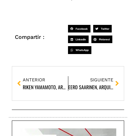
Facebook
Twitter
Compartir :
LinkedIn
Pinterest
WhatsApp
Ant
Siguie
ANTERIOR
SIGUIENTE
RIKEN YAMAMOTO, ARQUITECTO
EERO SAARINEN, ARQUITECTO