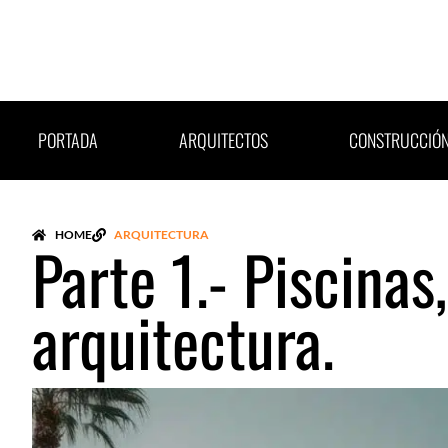
Ir
al
contenido
PORTADA
ARQUITECTOS
CONSTRUCCIÓ
HOME
ARQUITECTURA
Parte 1.- Piscinas
arquitectura.