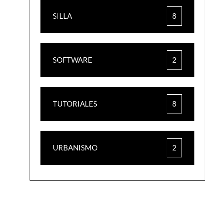
SILLA
8
SOFTWARE
2
TUTORIALES
8
URBANISMO
2