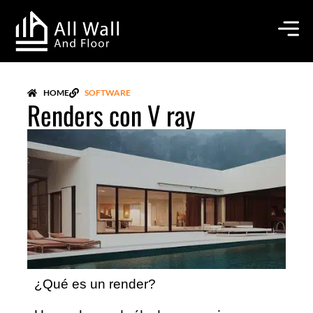
Ir
al
contenido
HOME
SOFTWARE
Renders con V ray
¿Qué es un render?