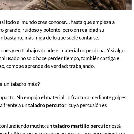
asi todo el mundo cree conocer… hasta que empieza a
dro grande, ruidoso y potente, pero en realidad su
en bastante más miga de lo que suele contarse.
iones y en trabajos donde el material no perdona. Y si algo
mal usado no solo hace perder tiempo, también castiga el
aso, como se aprende de verdad: trabajando.
es un taladro más?
mpacto. No empuja el material, lo fractura mediante golpes
ia frente a un
taladro percutor
, cuya percusión es
e confundiendo mucho: un
taladro martillo percutor
está
uada. No es un accesorio ocasional, es una herramienta de