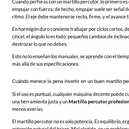
Cuando perforas con un martillo percutor, lo primero es
empujar con fuerza; de hecho, empujar suele ser señal d
ritmo. El eje debe mantenerse recto, firme, y el avance 
En hormigón duro conviene trabajar por ciclos cortos, d
cincel, el ángulo lo es todo: pequeños cambios de inclina
destrozar lo que no debes.
Esto no lo enseñan los manuales, se aprende con el tiem
más allá de sus especificaciones.
Cuándo merece la pena invertir en un buen martillo pe
Si el uso es puntual, cualquier máquina decente puede cum
una herramienta justa y un
Martillo percutor profesio
menos averías.
El martillo percutor no es solo potencia. Es equilibrio, e
extensión natural del brazo. Mal elegido, en un problem