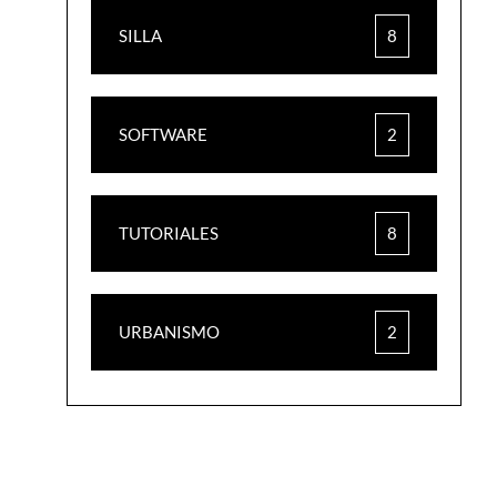
SILLA
8
SOFTWARE
2
TUTORIALES
8
URBANISMO
2