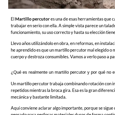
El
Martillo percutor
es una de esas herramientas que c
trabajar en serio con ella. A simple vista parece un tala
funcionamiento, su uso correcto y hasta su elección tien
Llevo años utilizándolo en obra, en reformas, en instalac
he aprendido es que un martillo percutor mal elegido o 
cuerpo y destroza consumibles. Vamos a verlo paso a p
¿Qué es realmente un martillo percutor y por qué no 
Un martillo percutor trabaja combinando rotación con i
repetidos mientras la broca gira. Esa es la gran diferenc
mecánica y bastante limitada.
Aquí conviene aclarar algo importante, porque se sigu
pensado para perforar materiales duros de forma contin