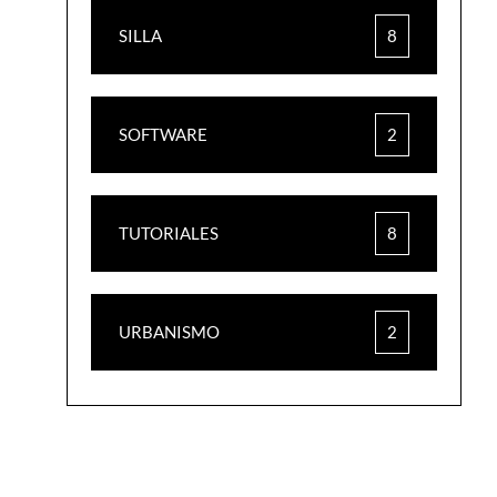
SILLA
8
SOFTWARE
2
TUTORIALES
8
URBANISMO
2