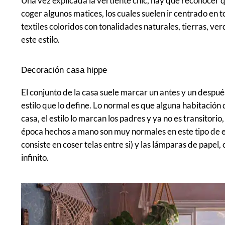
Una vez explicada la vertiente chic, hay que reconocer qu
coger algunos matices, los cuales suelen ir centrado en 
textiles coloridos con tonalidades naturales, tierras, ve
este estilo.
Decoración casa hippe
El conjunto de la casa suele marcar un antes y un despué
estilo que lo define. Lo normal es que alguna habitación 
casa, el estilo lo marcan los padres y ya no es transitori
época hechos a mano son muy normales en este tipo de e
consiste en coser telas entre si) y las lámparas de pape
infinito.