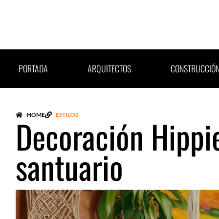
Ir
al
contenido
PORTADA
ARQUITECTOS
CONSTRUCCIÓ
HOME
ESTILOS
Decoración Hippie
santuario