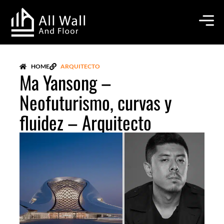
Ir
al
contenido
HOME
ARQUITECTO
Ma Yansong –
Neofuturismo, curvas y
fluidez – Arquitecto