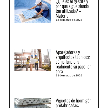
¿Qué es el gresite y
por qué sigue siendo
tan utilizado? –
Material
18 de marzo de 2026
Aparejadores y
arquitectos técnicos:
cómo funciona
realmente su papel en
obra
11 de marzo de 2026
Viguetas de hormigón
prefabricadas: