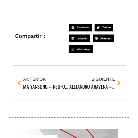
Facebook
Twitter
Compartir :
LinkedIn
Pinterest
WhatsApp
Ant
Siguie
ANTERIOR
SIGUIENTE
MA YANSONG – NEOFUTURISMO, CURVAS Y FLUIDEZ – ARQUITECTO
ALEJANDRO ARAVENA – ARQUITECTO