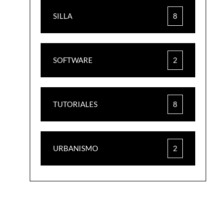
SILLA
8
SOFTWARE
2
TUTORIALES
8
URBANISMO
2