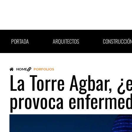
Ir
al
contenido
PORTADA
ARQUITECTOS
CONSTRUCCIÓ
HOME
PORFOLIOS
La Torre Agbar, ¿
provoca enferme