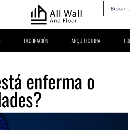
Search
...
N
DECORACIÓN
ARQUITECTURA
CO
está enferma o
dades?