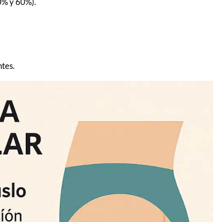
0% y 60%).
tes.