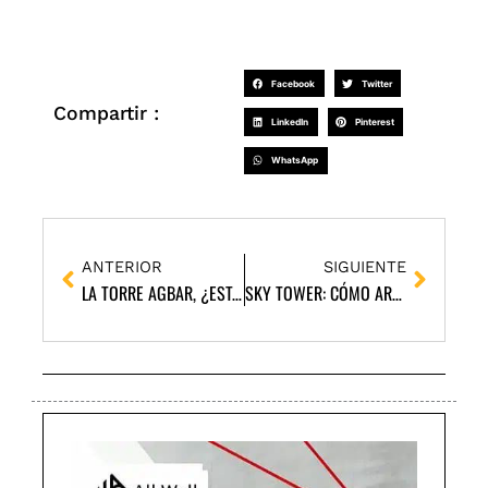
Facebook
Twitter
Compartir :
LinkedIn
Pinterest
WhatsApp
Ant
Siguie
ANTERIOR
SIGUIENTE
LA TORRE AGBAR, ¿ESTÁ ENFERMA O PROVOCA ENFERMEDADES?
SKY TOWER: CÓMO ARRUINAR UNA AZOTEA RENTABLE